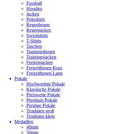
Fussball
Hoodies
Jacken
Poloshirts
Regenhosen
Regenjacken
Sweatshirts
T-Shirts
Taschen
Trainingshosen
Trainingsjacken
Freizeitjacken
Freizeithosen Kurz
Freizeithosen Lang
Pokale
Hochwertige Pokale
Klassische Pokale
Preiswerte Pokale
Premium Pokale
Prestige Pokale
Trophäen groß
Trophäen klein
Medaillen
40mm
50mm