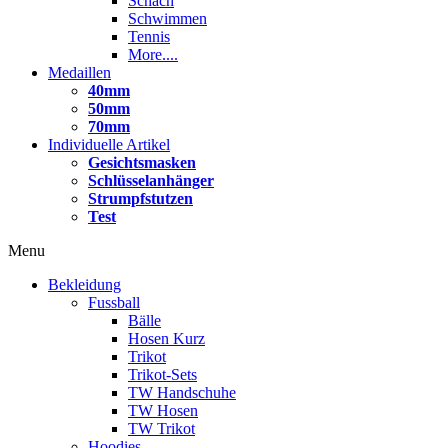
Schach
Schwimmen
Tennis
More....
Medaillen
40mm
50mm
70mm
Individuelle Artikel
Gesichtsmasken
Schlüsselanhänger
Strumpfstutzen
Test
Menu
Bekleidung
Fussball
Bälle
Hosen Kurz
Trikot
Trikot-Sets
TW Handschuhe
TW Hosen
TW Trikot
Hoodies