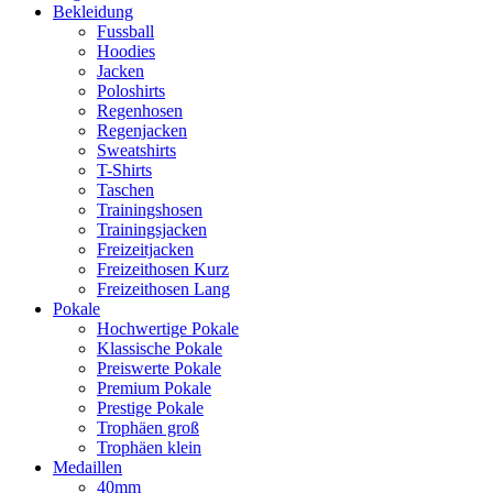
Bekleidung
Fussball
Hoodies
Jacken
Poloshirts
Regenhosen
Regenjacken
Sweatshirts
T-Shirts
Taschen
Trainingshosen
Trainingsjacken
Freizeitjacken
Freizeithosen Kurz
Freizeithosen Lang
Pokale
Hochwertige Pokale
Klassische Pokale
Preiswerte Pokale
Premium Pokale
Prestige Pokale
Trophäen groß
Trophäen klein
Medaillen
40mm