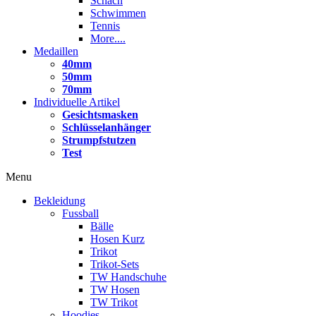
Schach
Schwimmen
Tennis
More....
Medaillen
40mm
50mm
70mm
Individuelle Artikel
Gesichtsmasken
Schlüsselanhänger
Strumpfstutzen
Test
Menu
Bekleidung
Fussball
Bälle
Hosen Kurz
Trikot
Trikot-Sets
TW Handschuhe
TW Hosen
TW Trikot
Hoodies