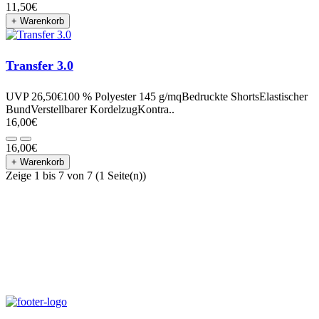
11,50€
+ Warenkorb
Transfer 3.0
UVP 26,50€100 % Polyester 145 g/mqBedruckte ShortsElastischer
BundVerstellbarer KordelzugKontra..
16,00€
16,00€
+ Warenkorb
Zeige 1 bis 7 von 7 (1 Seite(n))
Dein persönlicher Partner in
München