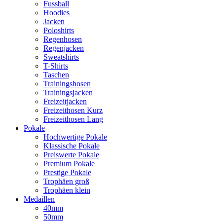
Fussball
Hoodies
Jacken
Poloshirts
Regenhosen
Regenjacken
Sweatshirts
T-Shirts
Taschen
Trainingshosen
Trainingsjacken
Freizeitjacken
Freizeithosen Kurz
Freizeithosen Lang
Pokale
Hochwertige Pokale
Klassische Pokale
Preiswerte Pokale
Premium Pokale
Prestige Pokale
Trophäen groß
Trophäen klein
Medaillen
40mm
50mm