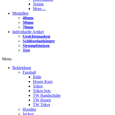
Tennis
More....
Medaillen
40mm
50mm
70mm
Individuelle Artikel
Gesichtsmasken
Schlüsselanhänger
Strumpfstutzen
Test
Menu
Bekleidung
Fussball
Bälle
Hosen Kurz
Trikot
Trikot-Sets
TW Handschuhe
TW Hosen
TW Trikot
Hoodies
Jacken