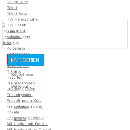
Hosen Kurz
Trikot
Trikot-Sets
TW Handschuhe
TW Hosen
TW Trikot
Pokale
Hoodies
Trophäen klein
Jacken
Judo
Poloshirts
Regenhosen
KATEGORIEN
Regenjacken
Sweatshirts
T-Shirts
Regenhosen
Taschen
Trainingshosen
Bekleidung
Trainingsjacken
Freizeitjacken
Fussball
Freizeithosen Kurz
Freizeithosen Lang
Hoodies
Pokale
Hochwertige Pokale
Jacken
Mit Henkel mit Deckel
Mit Henkel ohne Deckel