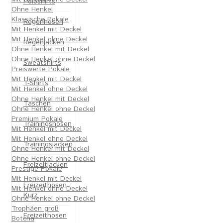
Poloshirts
Ohne Henkel
Klassische Pokale
Regenhosen
Mit Henkel mit Deckel
Mit Henkel ohne Deckel
Regenjacken
Ohne Henkel mit Deckel
Ohne Henkel ohne Deckel
Sweatshirts
Preiswerte Pokale
Mit Henkel mit Deckel
T-Shirts
Mit Henkel ohne Deckel
Ohne Henkel mit Deckel
Taschen
Ohne Henkel ohne Deckel
Premium Pokale
Trainingshosen
Mit Henkel mit Deckel
Mit Henkel ohne Deckel
Trainingsjacken
Ohne Henkel mit Deckel
Ohne Henkel ohne Deckel
Freizeitjacken
Prestige Pokale
Mit Henkel mit Deckel
Freizeithosen
Mit Henkel ohne Deckel
Kurz
Ohne Henkel ohne Deckel
Trophäen groß
Freizeithosen
Botcha