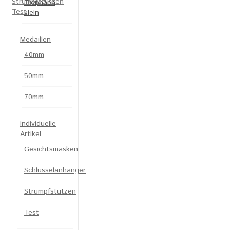
Strumpfstutzen
Trophäen
Test
klein
Medaillen
40mm
50mm
70mm
Individuelle
Artikel
Gesichtsmasken
Schlüsselanhänger
Strumpfstutzen
Test