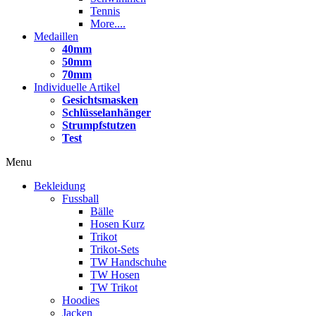
Tennis
More....
Medaillen
40mm
50mm
70mm
Individuelle Artikel
Gesichtsmasken
Schlüsselanhänger
Strumpfstutzen
Test
Menu
Bekleidung
Fussball
Bälle
Hosen Kurz
Trikot
Trikot-Sets
TW Handschuhe
TW Hosen
TW Trikot
Hoodies
Jacken