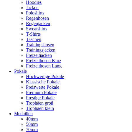
Hoodies
Jacken
Poloshirts
Regenhosen
Regenjacken
Sweatshirts
T-Shirts
Taschen
Trainingshosen
Trainingsjacken
Freizeitjacken
Freizeithosen Kurz
Freizeithosen Lang
Pokale
Hochwertige Pokale
Klassische Pokale
Preiswerte Pokale
Premium Pokale
Prestige Pokale
Trophäen groß
Trophäen klein
Medaillen
40mm
50mm
70mm