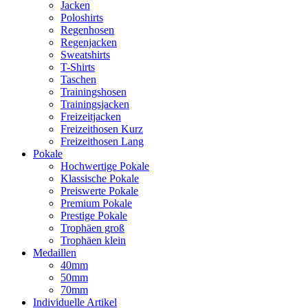
Jacken
Poloshirts
Regenhosen
Regenjacken
Sweatshirts
T-Shirts
Taschen
Trainingshosen
Trainingsjacken
Freizeitjacken
Freizeithosen Kurz
Freizeithosen Lang
Pokale
Hochwertige Pokale
Klassische Pokale
Preiswerte Pokale
Premium Pokale
Prestige Pokale
Trophäen groß
Trophäen klein
Medaillen
40mm
50mm
70mm
Individuelle Artikel