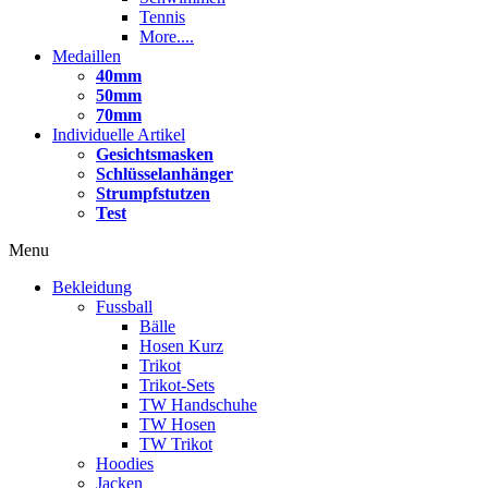
Tennis
More....
Medaillen
40mm
50mm
70mm
Individuelle Artikel
Gesichtsmasken
Schlüsselanhänger
Strumpfstutzen
Test
Menu
Bekleidung
Fussball
Bälle
Hosen Kurz
Trikot
Trikot-Sets
TW Handschuhe
TW Hosen
TW Trikot
Hoodies
Jacken